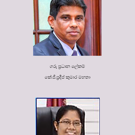
ගරු ප්‍රධාන ලේකම්
කේ.ජී.ප්‍රදීප් කුමාර මහතා