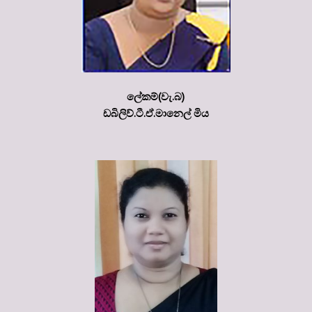
ලේකම්(වැ.බ)
ඩබිලිව්.ටී.ඒ.මානෙල් මිය