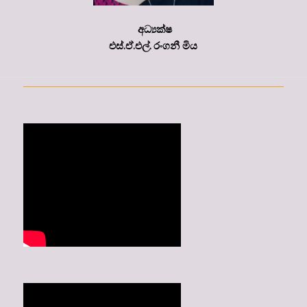
අධ්‍යක්ෂ
එස්.ඒ.එල්. රංගනී මිය