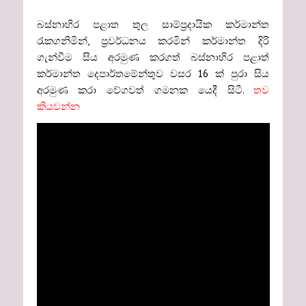
බස්නාහිර පළාත තුල සාම්ප්‍රදායික කර්මාන්ත
රැකගනිමින්, ප්‍රවර්ධනය කරමින් කර්මාන්ත දිරි
ගැන්වීම සිය අරමුණ කරගත් බස්නාහිර පළාත්
කර්මාන්ත දෙපාර්තමේන්තුව වසර 16 ක් පුරා සිය
අරමුණ කරා වේගවත් ගමනක යෙදී සිටී.
තව
කියවන්න