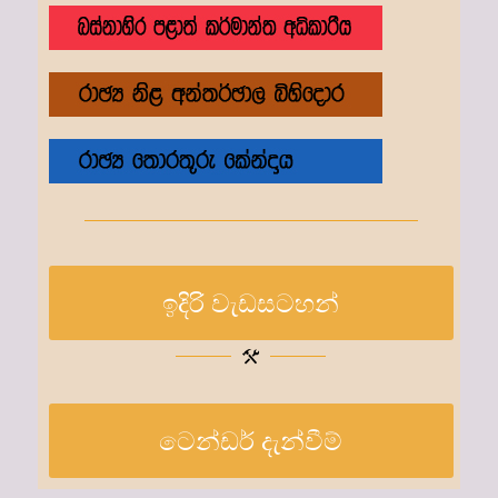
ඉදිරි වැඩසටහන්
ටෙන්ඩර් දැන්වීම්