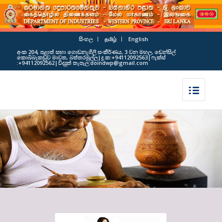
සිංහල
தமிழ்
English
අංක 204, පළාත් සභා ගොඩනැගිලි සංකීර්ණය, 3 වන මහල, ඩෙන්සිල්
කොබ්බෑකඩුව මාවත, බත්තරමුල්ල|දු.ක:+94112092563|ෆැක්ස්
:+94112092562|විද්‍යුත් තැපෑල:doindwp@gmail.com