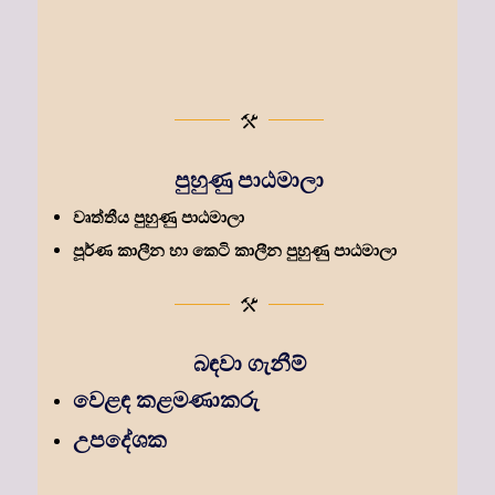
පුහුණු පාඨමාලා
වෘත්තීය පුහුණු පාඨමාලා
පූර්ණ කාලීන හා කෙටි කාලීන පුහුණු පාඨමාලා
බඳවා ගැනීම්
වෙළඳ කළමණාකරු
උපදේශක