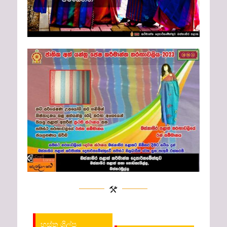
හස්ත ශිල්ප