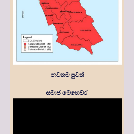
නවතම පුවත්
සමාජ මෙහෙවර