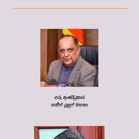
ගරු ආණ්ඩුකාර
හනීෆ් යූසුෆ් මහතා