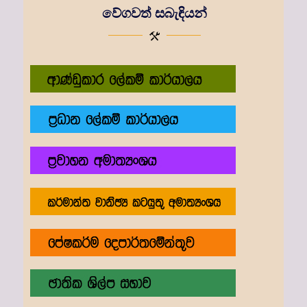
වේගවත් සබැඳියන්