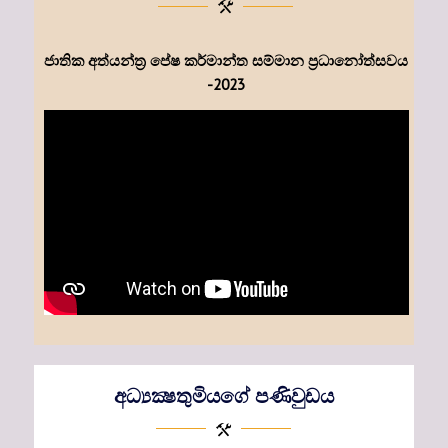
ජාතික අත්යන්ත්‍ර පේෂ කර්මාන්ත සම්මාන ප්‍රධානෝත්සවය
-2023
අධ්‍යක්‍ෂතුමියගේ පණිවුඩය