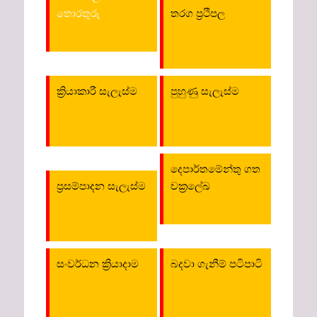
තොරතුරු
තරග ප්‍රථිපල
ක්‍රියාකාරී සැලැස්ම
පුහුණු සැලැස්ම
දෙපාර්තමේන්තු ගත
ප්‍රසම්පාදන සැලැස්ම
චක්‍රලේඛ
සංවර්ධන ක්‍රියාදාම
බදවා ගැනීම් පටිපාටි